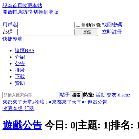
設為首頁
收藏本站
開啟輔助訪問
切換到窄版
用戶名
找回密碼
自動登錄
密碼
立即註冊
登錄
快捷導航
論壇
BBS
介紹
公告
推廣
下載
贊助
帖子
熱搜:
活動
交友
discuz
搜索
來都來了天堂
»
論壇
›
●來都來了天堂●
›
遊戲公告
收藏本版
|
訂閱
遊戲公告
今日:
0
|
主題:
1
|
排名: