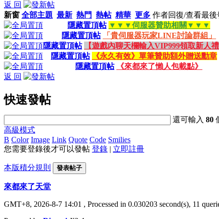
返 回
新窗
全部主題
最新
熱門
熱帖
精華
更多
作者
回復/查看
最後
隱藏置頂帖
▼▼▼伺服器贊助相關▼▼▼
隱藏置頂帖
「貴伺服器玩家LINE討論群組」
隱藏置頂帖
【遊戲內聊天欄輸入VIP999領取新人
隱藏置頂帖
《永久有效》單筆贊助額外贈送勳章
隱藏置頂帖
《來都來了懶人包載點》
返 回
快速發帖
還可輸入
80
高級模式
B
Color
Image
Link
Quote
Code
Smilies
您需要登錄後才可以發帖
登錄
|
立即註冊
本版積分規則
發表帖子
來都來了天堂
GMT+8, 2026-8-7 14:01
, Processed in 0.030203 second(s), 11 querie